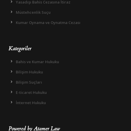
Yasadışı Bahis Cezasına İtiraz
Müstehcenlik Suçu
Kumar Oynama ve Oynatma Cezası
Kategoriler
Bahis ve Kumar Hukuku
Bilişim Hukuku
Bilişim Suçları
E-ticaret Hukuku
İnternet Hukuku
Powered by Atamer Law