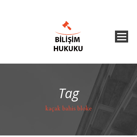
Tag
kaçak bahis bloke