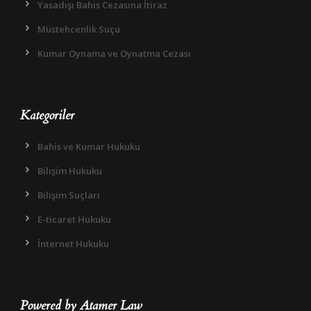
Yasadışı Bahis Cezasına İtiraz
Müstehcenlik Suçu
Kumar Oynama ve Oynatma Cezası
Kategoriler
Bahis ve Kumar Hukuku
Bilişim Hukuku
Bilişim Suçları
E-ticaret Hukuku
İnternet Hukuku
Powered by Atamer Law