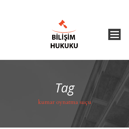
Tag
kumar oynatma suçu