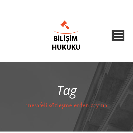
Tag
mesafeli sözleşmelerden cayma