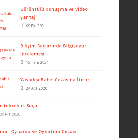
Görüntülü Konuşma ve Video
Şantaj
09 Eki 2021
Bilişim Suçlarında Bilgisayar
İncelemesi
15 Tem 2021
Yasadışı Bahis Cezasına İtiraz
24 Ara 2020
stehcenlik Suçu
20 Nis 2020
mar Oynama ve Oynatma Cezası