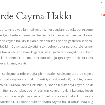
lerde Cayma Hakkı
Ba
et ortamında yapılan mal veya hizmet satışlarında tüketicinin genel
iğin bedelin tamamını herhangi bir cezai şart ve sair kesinti
tici cayma hakkını kullanırken somut bir sebep gösterebilir ancak
ğildir. Dolayısıyla tüketici hiçbir sebep veya gerekçe göstermek
akkı ilgili yönetmelik gereği cezai şarta tabi değildir ve tüketici
ilir. Yönetmelik hükmü emredici olduğu için cayma hakkını cezai
çerli olmayacaktır.
disi sözleşmelerinde olduğu gibi mesafeli sözleşmelerde de cayma
mal satışlarında malın tüketiciye teslim edildiği tarihte, hizmet
aktır. Burada önemli bir husus, satıcının tüketiciyi cayma hakkı
ğer satıcı tüketiciye 14 gün için cayma hakkını kullanabileceği
yma süresi başlamayacaktır. Tüketicinin cayma hakkı konusunda
 satıcıdadır. Bu itibarla tüketici “bana cayma hakkı konusunda bilgi