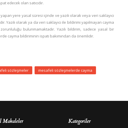
pat edecek olan satıcıdır.
yapan yere yasal süresi içinde ve yazılı olarak veya veri saklayıcı
lidir. Yazılı olarak ya da veri saklayıcı ile bildirimi yapılmayan cayma
zorunluluğu bulunmamaktadır. Yazılı bildirim, sadece yasal bir
de cayma bildiriminin ispatı bakımından da önemlidir.
feli sözleşmeler
mesafeli sözleşmelerde cayma
l Makaleler
Kategoriler