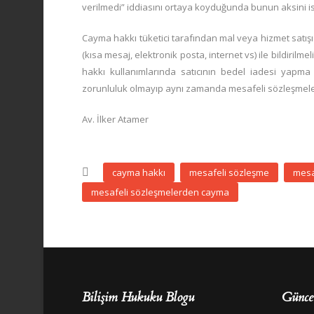
verilmedi” iddiasını ortaya koyduğunda bunun aksini is
Cayma hakkı tüketici tarafından mal veya hizmet satışı 
(kısa mesaj, elektronik posta, internet vs) ile bildirilme
hakkı kullanımlarında satıcının bedel iadesi yapma 
zorunluluk olmayıp aynı zamanda mesafeli sözleşmeler
Av. İlker Atamer
cayma hakkı
mesafeli sözleşme
mesa
mesafeli sözleşmelerden cayma
Bilişim Hukuku Blogu
Günce