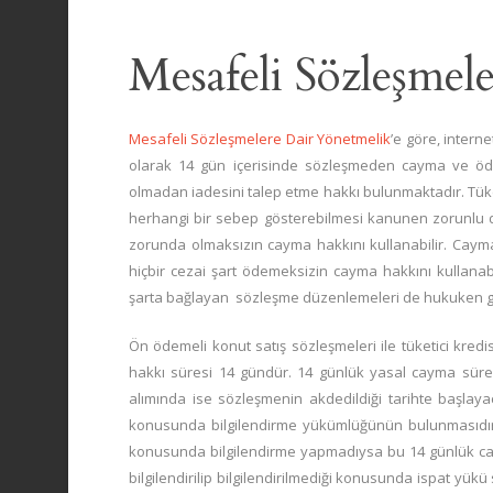
Mesafeli Sözleşme
Mesafeli Sözleşmelere Dair Yönetmelik
’e göre, intern
olarak 14 gün içerisinde sözleşmeden cayma ve öded
olmadan iadesini talep etme hakkı bulunmaktadır. Tüke
herhangi bir sebep gösterebilmesi kanunen zorunlu de
zorunda olmaksızın cayma hakkını kullanabilir. Cayma h
hiçbir cezai şart ödemeksizin cayma hakkını kullanab
şarta bağlayan sözleşme düzenlemeleri de hukuken ge
Ön ödemeli konut satış sözleşmeleri ile tüketici kre
hakkı süresi 14 gündür. 14 günlük yasal cayma süresi 
alımında ise sözleşmenin akdedildiği tarihte başlayac
konusunda bilgilendirme yükümlüğünün bulunmasıdır. E
konusunda bilgilendirme yapmadıysa bu 14 günlük ca
bilgilendirilip bilgilendirilmediği konusunda ispat yükü