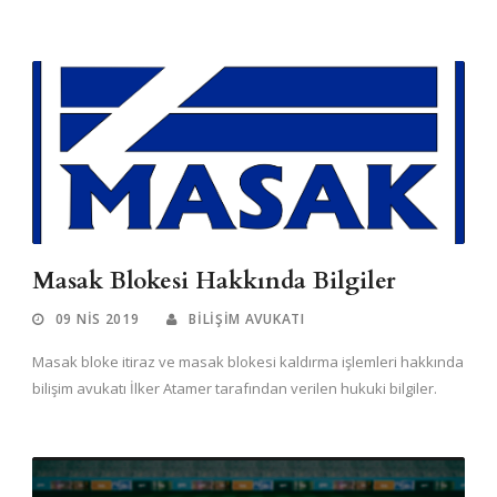
Masak Blokesi Hakkında Bilgiler
09 NIS 2019
BILIŞIM AVUKATI
Masak bloke itiraz ve masak blokesi kaldırma işlemleri hakkında
bilişim avukatı İlker Atamer tarafından verilen hukuki bilgiler.