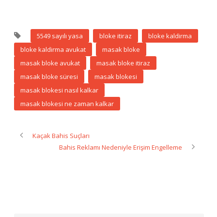
5549 sayılı yasa
bloke itiraz
bloke kaldirma
bloke kaldirma avukat
masak bloke
masak bloke avukat
masak bloke itiraz
masak bloke süresi
masak blokesi
masak blokesi nasıl kalkar
masak blokesi ne zaman kalkar
Kaçak Bahis Suçları
Bahis Reklamı Nedeniyle Erişim Engelleme