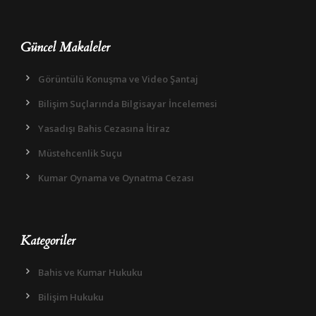
Güncel Makaleler
Görüntülü Konuşma ve Video Şantaj
Bilişim Suçlarında Bilgisayar İncelemesi
Yasadışı Bahis Cezasına İtiraz
Müstehcenlik Suçu
Kumar Oynama ve Oynatma Cezası
Kategoriler
Bahis ve Kumar Hukuku
Bilişim Hukuku